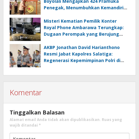
Boyolali Mengajikan 424 Pramuka
Penegak, Menumbuhkan Kemandirian
Generasi Muda
Misteri Kematian Pemilik Konter
Royal Phone Ambarawa Terungkap:
Dugaan Perompak yang Berujung
Tragis
AKBP Jonathan David Harianthono
Resmi Jabat Kapolres Salatiga:
Regenerasi Kepemimpinan Polri di
Jawa Tengah
Komentar
Tinggalkan Balasan
Alamat email Anda tidak akan dipublikasikan.
Ruas yang
wajib ditandai
*