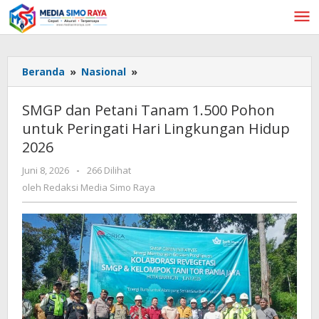
Lewati
ke
konten
SMGP
Beranda
»
Nasional
»
dan
Petani
SMGP dan Petani Tanam 1.500 Pohon
Tanam
untuk Peringati Hari Lingkungan Hidup
1.500
2026
Pohon
untuk
oleh
Juni 8, 2026
-
266 Dilihat
Peringati
Redaksi
oleh
Redaksi Media Simo Raya
Hari
Media
Lingkungan
Simo
Hidup
Raya
2026