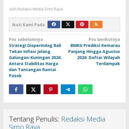
oleh
Redaksi Media Simo Raya
Ikuti Kami Pada
Navigasi
Pos sebelumnya
Pos berikutnya
Strategi Disperindag Bali
BMKG Prediksi Kemarau
pos
Tekan Inflasi Jelang
Panjang Hingga Agustus
Galungan-Kuningan 2026:
2026: Daftar Wilayah
Antara Stabilitas Harga
Terdampak
dan Tantangan Rantai
Pasok
Tentang Penulis:
Redaksi Media
Simo Raya