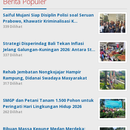
Berita Populer
Hiburan
,
Hukum
,
Saiful Mujani Siap Disiplin Polisi soal Seruan
Internasional
,
Prabowo, Khawatir Kriminalisasi K…
Kesehatan
,
339 Dilihat
Kriminal
,
Lifestyle
,
Musik
,
Strategi Disperindag Bali Tekan Inflasi
Nasional
,
Olahraga
,
Jelang Galungan-Kuningan 2026: Antara St…
Opini
,
337 Dilihat
Otomotif
,
Pendidikan
,
Politik
,
Rehab Jembatan Nongkojajar Hampir
Teknologi
Rampung, Didanai Swadaya Masyarakat
317 Dilihat
Juni
4,
2026
SMGP dan Petani Tanam 1.500 Pohon untuk
oleh
Peringati Hari Lingkungan Hidup 2026
admin
262 Dilihat
Ribuan Massa Kepung Medan Merdeka: