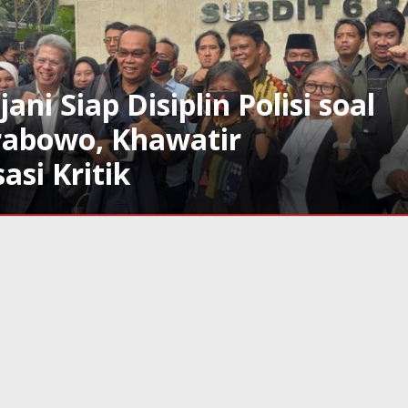
ani Siap Disiplin Polisi soal
rabowo, Khawatir
asi Kritik