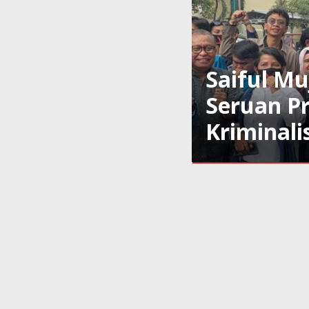
Saiful Muj
Seruan P
Kriminalis
Agama
,
Daerah
,
Ekonomi
,
Environmental
Policy
,
Hiburan
,
Hukum
,
Internasional
,
Kesehatan
,
Kriminal
,
Lifestyle
,