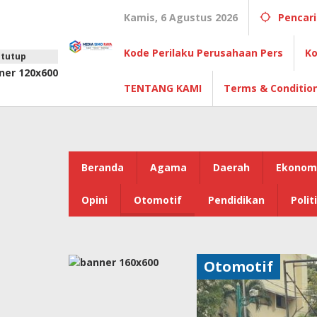
Lewati
Kamis, 6 Agustus 2026
Pencar
ke
konten
Kode Perilaku Perusahaan Pers
Ko
tutup
TENTANG KAMI
Terms & Conditio
Beranda
Agama
Daerah
Ekonom
Opini
Otomotif
Pendidikan
Polit
Otomotif