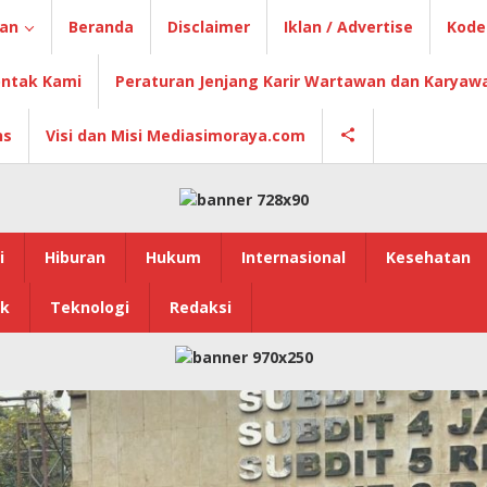
ian
Beranda
Disclaimer
Iklan / Advertise
Kode 
ntak Kami
Peraturan Jenjang Karir Wartawan dan Karyaw
ns
Visi dan Misi Mediasimoraya.com
i
Hiburan
Hukum
Internasional
Kesehatan
ik
Teknologi
Redaksi