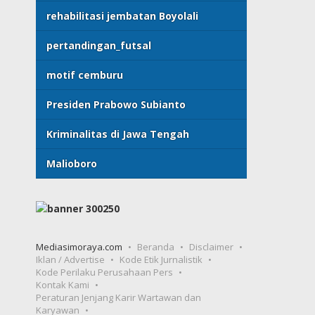
rehabilitasi jembatan Boyolali
pertandingan_futsal
motif cemburu
Presiden Prabowo Subianto
Kriminalitas di Jawa Tengah
Malioboro
Mediasimoraya.com
Beranda
Disclaimer
Iklan / Advertise
Kode Etik Jurnalistik
Kode Perilaku Perusahaan Pers
Kontak Kami
Peraturan Jenjang Karir Wartawan dan
Karyawan