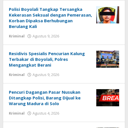
Simo
Media
Raya
Simo
Polisi Boyolali Tangkap Tersangka
Raya
Kekerasan Seksual dengan Pemerasan,
Korban Dipaksa Berhubungan
Berulang Kali
oleh
Kriminal
Agustus 9, 2026
Redaksi
Media
Simo
Residivis Spesialis Pencurian Kalung
Raya
Terbakar di Boyolali, Polres
Mengangkat Berani
oleh
Kriminal
Agustus 9, 2026
Redaksi
Media
Simo
Pencuri Dagangan Pasar Nusukan
Raya
Ditangkap Polisi, Barang Dijual ke
Warung Madura di Solo
oleh
Kriminal
Agustus 4, 2026
Redaksi
Media