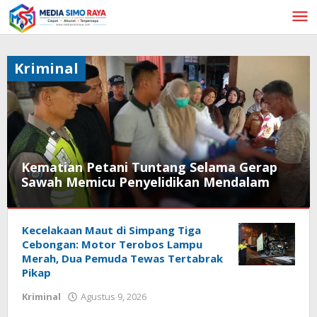
Lewati
ke
konten
Kriminal
Kematian Petani Tuntang Selama Gerap
Sawah Memicu Penyelidikan Mendalam
Kriminal
Kecelakaan Maut di Simpang Tiga
Agustus
Cebongan: Motor Terobos Lampu
9,
Merah, Dua Pemuda Tewas Tertabrak
2026
Pikap
oleh
Redaksi
oleh
Kriminal
Agustus 9, 2026
Media
Redaksi