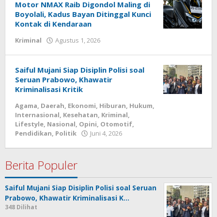
Simo
Motor NMAX Raib Digondol Maling di
Raya
Boyolali, Kadus Bayan Ditinggal Kunci
Kontak di Kendaraan
oleh
Kriminal
Agustus 1, 2026
Redaksi
Media
Simo
Saiful Mujani Siap Disiplin Polisi soal
Raya
Seruan Prabowo, Khawatir
Kriminalisasi Kritik
Agama
,
Daerah
,
Ekonomi
,
Hiburan
,
Hukum
,
Internasional
,
Kesehatan
,
Kriminal
,
Lifestyle
,
Nasional
,
Opini
,
Otomotif
,
oleh
Pendidikan
,
Politik
Juni 4, 2026
Redaksi
Media
Simo
Berita Populer
Raya
Saiful Mujani Siap Disiplin Polisi soal Seruan
Prabowo, Khawatir Kriminalisasi K…
348 Dilihat