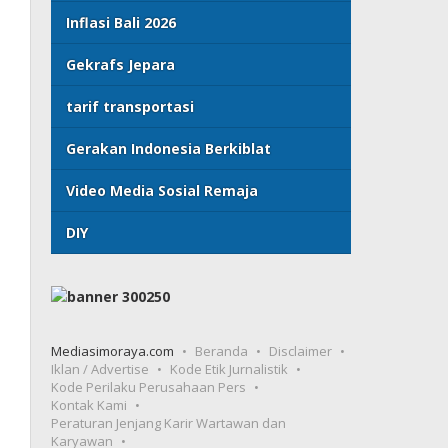
Inflasi Bali 2026
Gekrafs Jepara
tarif transportasi
Gerakan Indonesia Berkiblat
Video Media Sosial Remaja
DIY
Mediasimoraya.com
Beranda
Disclaimer
Iklan / Advertise
Kode Etik Jurnalistik
Kode Perilaku Perusahaan Pers
Kontak Kami
Peraturan Jenjang Karir Wartawan dan
Karyawan