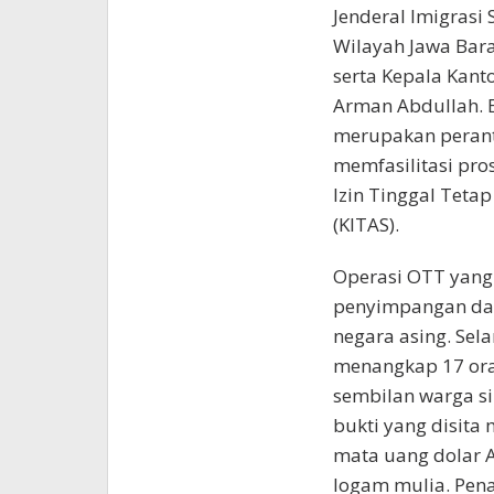
Jenderal Imigras
Wilayah Jawa Barat
serta Kepala Kanto
Arman Abdullah. E
merupakan perant
memfasilitasi pro
Izin Tinggal Tetap
(KITAS).
Operasi OTT yang 
penyimpangan dal
negara asing. Sela
menangkap 17 oran
sembilan warga si
bukti yang disita
mata uang dolar A
logam mulia. Pena