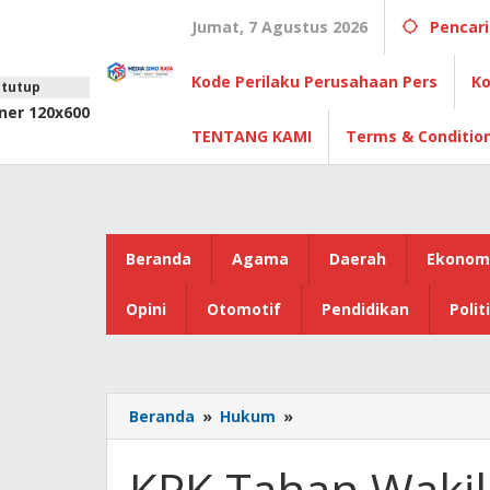
Lewati
Jumat, 7 Agustus 2026
Pencar
ke
konten
Kode Perilaku Perusahaan Pers
Ko
tutup
TENTANG KAMI
Terms & Conditio
Beranda
Agama
Daerah
Ekonom
Opini
Otomotif
Pendidikan
Polit
KPK
Beranda
»
Hukum
»
Tahan
Wakil
KPK Tahan Wakil 
Menteri