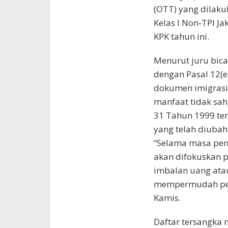
(OTT) yang dilaku
Kelas I Non‑TPI J
KPK tahun ini.
Menurut juru bica
dengan Pasal 12(
dokumen imigrasi 
manfaat tidak sa
31 Tahun 1999 te
yang telah diuba
“Selama masa pena
akan difokuskan p
imbalan uang ata
mempermudah pener
Kamis.
Daftar tersangka 