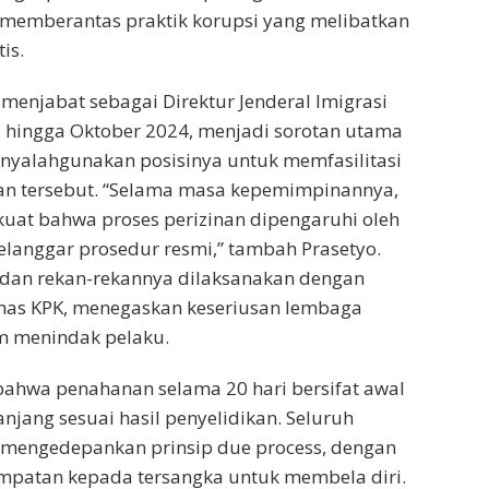
memberantas praktik korupsi yang melibatkan
is.
 menjabat sebagai Direktur Jenderal Imigrasi
3 hingga Oktober 2024, menjadi sorotan utama
nyalahgunakan posisinya untuk memfasilitasi
an tersebut. “Selama masa kepemimpinannya,
 kuat bahwa proses perizinan dipengaruhi oleh
melanggar prosedur resmi,” tambah Prasetyo.
dan rekan-rekannya dilaksanakan dengan
has KPK, menegaskan keseriusan lembaga
m menindak pelaku.
ahwa penahanan selama 20 hari bersifat awal
njang sesuai hasil penyelidikan. Seluruh
p mengedepankan prinsip due process, dengan
patan kepada tersangka untuk membela diri.