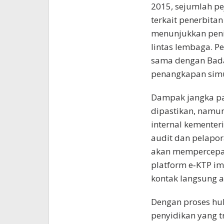
2015, sejumlah pe
terkait penerbitan
menunjukkan peni
lintas lembaga. Pe
sama dengan Bada
penangkapan simul
Dampak jangka pa
dipastikan, namun
internal kementer
audit dan pelapora
akan mempercepat 
platform e‑KTP im
kontak langsung 
Dengan proses huk
penyidikan yang t