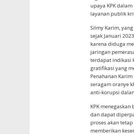
upaya KPK dalam 
layanan publik krit
Silmy Karim, yang
sejak Januari 202
karena diduga me
jaringan pemeras
terdapat indikasi
gratifikasi yang 
Penahanan Karim 
seragam oranye k
anti‑korupsi dala
KPK menegaskan b
dan dapat diperpa
proses akan teta
memberikan kesem