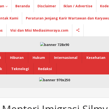
ian
Beranda
Disclaimer
Iklan / Advertise
Kode 
ntak Kami
Peraturan Jenjang Karir Wartawan dan Karyaw
ns
Visi dan Misi Mediasimoraya.com
i
Hiburan
Hukum
Internasional
Kesehatan
ik
Teknologi
Redaksi
Menteri Imigrasi Silmy