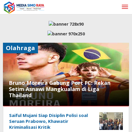
Lewati
ke
konten
Olahraga
Bruno Moreira Gabung Port FC: Rekan
Setim Asnawi Mangkualam di Liga
Thailand
Olahraga
Saiful Mujani Siap Disiplin Polisi soal
Juni
Seruan Prabowo, Khawatir
4,
Kriminalisasi Kritik
2026