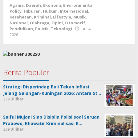
oleh
Agama
,
Daerah
,
Ekonomi
,
Environmental
admin
Policy
,
Hiburan
,
Hukum
,
Internasional
,
Kesehatan
,
Kriminal
,
Lifestyle
,
Musik
,
Nasional
,
Olahraga
,
Opini
,
Otomotif
,
Pendidikan
,
Politik
,
Teknologi
Juni 4,
oleh
2026
admin
Berita Populer
Strategi Disperindag Bali Tekan Inflasi
Jelang Galungan-Kuningan 2026: Antara St…
339 Dilihat
Saiful Mujani Siap Disiplin Polisi soal Seruan
Prabowo, Khawatir Kriminalisasi K…
339 Dilihat