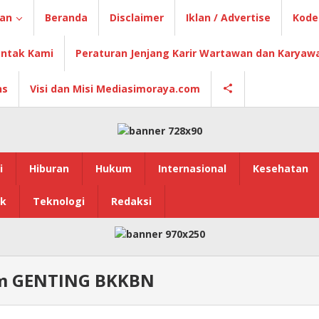
ian
Beranda
Disclaimer
Iklan / Advertise
Kode 
ntak Kami
Peraturan Jenjang Karir Wartawan dan Karyaw
ns
Visi dan Misi Mediasimoraya.com
i
Hiburan
Hukum
Internasional
Kesehatan
ik
Teknologi
Redaksi
m GENTING BKKBN