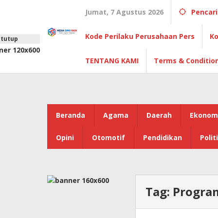
Lewati
Jumat, 7 Agustus 2026
Pencar
ke
konten
Kode Perilaku Perusahaan Pers
Ko
tutup
TENTANG KAMI
Terms & Conditio
Beranda
Agama
Daerah
Ekonom
Opini
Otomotif
Pendidikan
Polit
Tag:
Progra