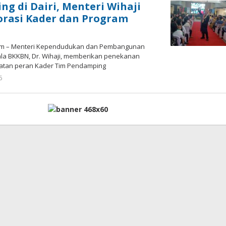
ng di Dairi, Menteri Wihaji
orasi Kader dan Program
om – Menteri Kependudukan dan Pembangunan
ala BKKBN, Dr. Wihaji, memberikan penekanan
atan peran Kader Tim Pendamping
oleh
6
admin