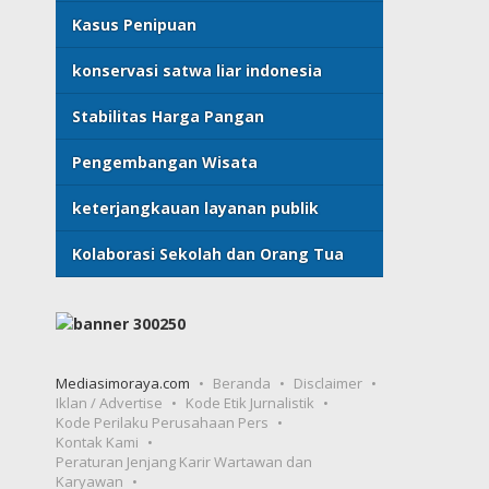
Kasus Penipuan
konservasi satwa liar indonesia
Stabilitas Harga Pangan
Pengembangan Wisata
keterjangkauan layanan publik
Kolaborasi Sekolah dan Orang Tua
Mediasimoraya.com
Beranda
Disclaimer
Iklan / Advertise
Kode Etik Jurnalistik
Kode Perilaku Perusahaan Pers
Kontak Kami
Peraturan Jenjang Karir Wartawan dan
Karyawan