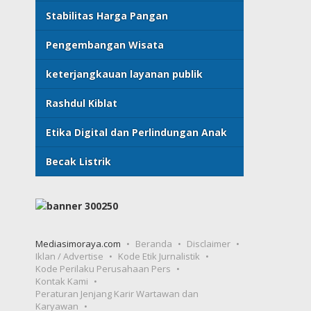
Stabilitas Harga Pangan
Pengembangan Wisata
keterjangkauan layanan publik
Rashdul Kiblat
Etika Digital dan Perlindungan Anak
Becak Listrik
Mediasimoraya.com
Beranda
Disclaimer
Iklan / Advertise
Kode Etik Jurnalistik
Kode Perilaku Perusahaan Pers
Kontak Kami
Peraturan Jenjang Karir Wartawan dan
Karyawan