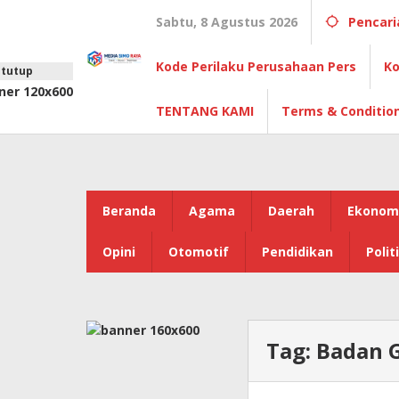
Lewati
Sabtu, 8 Agustus 2026
Pencari
ke
konten
Kode Perilaku Perusahaan Pers
Ko
tutup
TENTANG KAMI
Terms & Conditio
Beranda
Agama
Daerah
Ekonom
Opini
Otomotif
Pendidikan
Polit
Tag:
Badan G