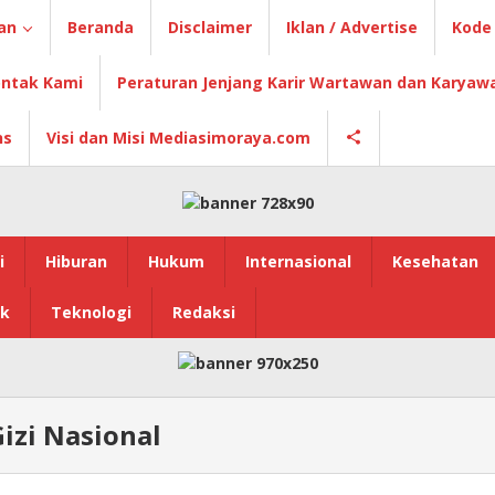
an
Beranda
Disclaimer
Iklan / Advertise
Kode 
ntak Kami
Peraturan Jenjang Karir Wartawan dan Karyaw
ns
Visi dan Misi Mediasimoraya.com
i
Hiburan
Hukum
Internasional
Kesehatan
ik
Teknologi
Redaksi
izi Nasional