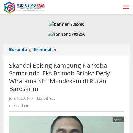
Lewati
ke
konten
Skandal
Beranda
»
Kriminal
»
Beking
Kampung
Skandal Beking Kampung Narkoba
Narkoba
Samarinda: Eks Brimob Bripka Dedy
Samarinda:
Wiratama Kini Mendekam di Rutan
Eks
Brimob
Bareskrim
Bripka
oleh
Juni 6, 2026
-
122 Dilihat
Dedy
admin
Wiratama
oleh
admin
Kini
Mendekam
di
Rutan