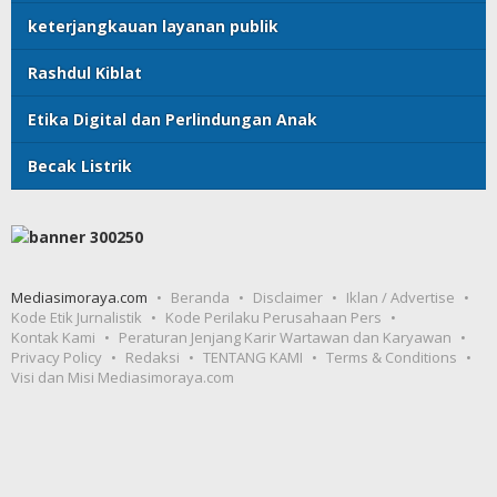
keterjangkauan layanan publik
Rashdul Kiblat
Etika Digital dan Perlindungan Anak
Becak Listrik
Mediasimoraya.com
Beranda
Disclaimer
Iklan / Advertise
Kode Etik Jurnalistik
Kode Perilaku Perusahaan Pers
Kontak Kami
Peraturan Jenjang Karir Wartawan dan Karyawan
Privacy Policy
Redaksi
TENTANG KAMI
Terms & Conditions
Visi dan Misi Mediasimoraya.com