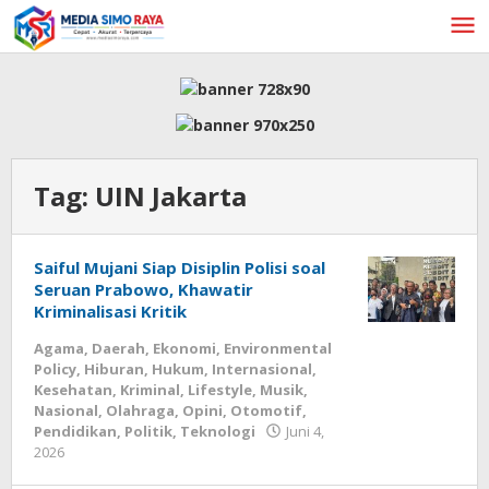
Lewati
ke
konten
Tag:
UIN Jakarta
Saiful Mujani Siap Disiplin Polisi soal
Seruan Prabowo, Khawatir
Kriminalisasi Kritik
Agama
,
Daerah
,
Ekonomi
,
Environmental
Policy
,
Hiburan
,
Hukum
,
Internasional
,
Kesehatan
,
Kriminal
,
Lifestyle
,
Musik
,
Nasional
,
Olahraga
,
Opini
,
Otomotif
,
Pendidikan
,
Politik
,
Teknologi
Juni 4,
oleh
2026
admin