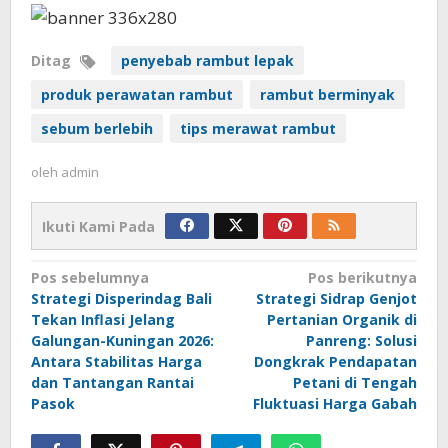
Ditag
penyebab rambut lepak
produk perawatan rambut
rambut berminyak
sebum berlebih
tips merawat rambut
oleh
admin
Ikuti Kami Pada
Navigasi
Pos sebelumnya
Pos berikutnya
Strategi Disperindag Bali
Strategi Sidrap Genjot
pos
Tekan Inflasi Jelang
Pertanian Organik di
Galungan-Kuningan 2026:
Panreng: Solusi
Antara Stabilitas Harga
Dongkrak Pendapatan
dan Tantangan Rantai
Petani di Tengah
Pasok
Fluktuasi Harga Gabah