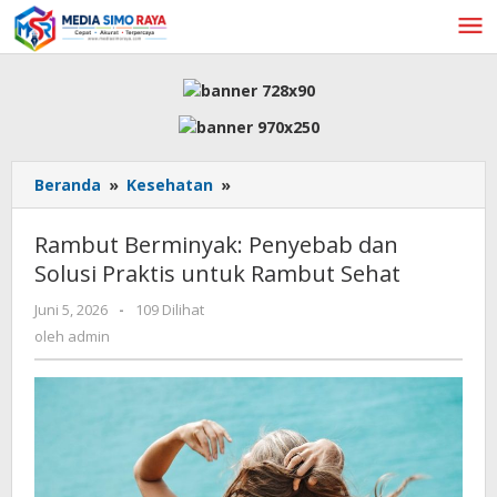
Lewati
ke
konten
Rambut
Beranda
»
Kesehatan
»
Berminyak:
Penyebab
Rambut Berminyak: Penyebab dan
dan
Solusi Praktis untuk Rambut Sehat
Solusi
Praktis
oleh
Juni 5, 2026
-
109 Dilihat
untuk
admin
oleh
admin
Rambut
Sehat