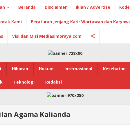
ian
Beranda
Disclaimer
Iklan / Advertise
Kode 
ntak Kami
Peraturan Jenjang Karir Wartawan dan Karyaw
ns
Visi dan Misi Mediasimoraya.com
i
Hiburan
Hukum
Internasional
Kesehatan
ik
Teknologi
Redaksi
ilan Agama Kalianda