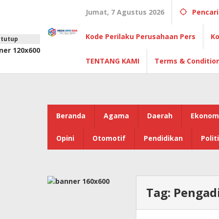
Lewati
Jumat, 7 Agustus 2026
Pencar
ke
konten
Kode Perilaku Perusahaan Pers
Ko
tutup
TENTANG KAMI
Terms & Conditio
Beranda
Agama
Daerah
Ekonom
Opini
Otomotif
Pendidikan
Polit
Tag:
Pengad