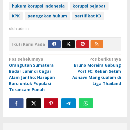
hukum korupsi Indonesia
korupsi pejabat
KPK
penegakan hukum
sertifikat K3
oleh
admin
Ikuti Kami Pada
Navigasi
Pos sebelumnya
Pos berikutnya
Orangutan Sumatera
Bruno Moreira Gabung
pos
Badar Lahir di Cagar
Port FC: Rekan Setim
Alam Jantho: Harapan
Asnawi Mangkualam di
Baru untuk Populasi
Liga Thailand
Terancam Punah