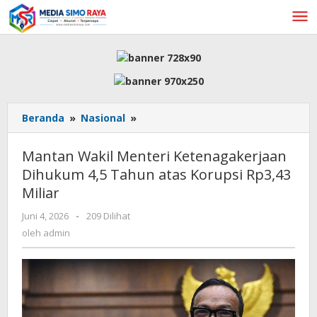
Lewati
ke
konten
Mantan
Beranda
»
Nasional
»
Wakil
Menteri
Mantan Wakil Menteri Ketenagakerjaan
Ketenagakerjaan
Dihukum 4,5 Tahun atas Korupsi Rp3,43
Dihukum
Miliar
4,5
Tahun
oleh
Juni 4, 2026
-
209 Dilihat
atas
admin
oleh
admin
Korupsi
Rp3,43
Miliar